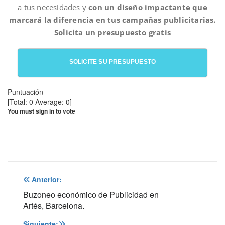
a tus necesidades y
con un diseño impactante que
marcará la diferencia en tus campañas publicitarias.
Solicita un presupuesto gratis
SOLICITE SU PRESUPUESTO
Puntuación
[Total:
0
Average:
0
]
You must sign in to vote
Navegación
Anterior:
de
Buzoneo económico de Publicidad en
Artés, Barcelona.
entradas
Siguiente: