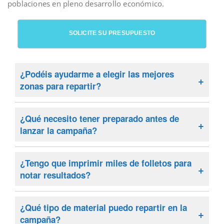
poblaciones en pleno desarrollo económico.
SOLICITE SU PRESUPUESTO
¿Podéis ayudarme a elegir las mejores
zonas para repartir?
Claro. Usamos datos demográficos y experiencia
local para recomendarte las áreas donde es más
¿Qué necesito tener preparado antes de
probable que tu publicidad funcione mejor.
lanzar la campaña?
Basta con tener claro qué quieres conseguir (si
es una promoción, una apertura o una oferta
¿Tengo que imprimir miles de folletos para
especial), decidir el tipo de material que vas a
notar resultados?
usar y la zona donde quieres hacer la campaña
No, no siempre. Lo que realmente marca la
de buzoneo. Si todavía no tienes el diseño o la
diferencia es a quién llega tu mensaje, no
¿Qué tipo de material puedo repartir en la
impresión lista, no te preocupes, nosotros nos
cuántos folletos repartes. Una tirada bien
campaña?
encargamos de todo para que puedas centrarte