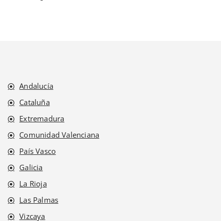
para asegurar la máxima eficacia y visibilidad.
de distribución. De esta manera, podremos
recomendarte las áreas específicas donde tu
inversión en buzoneo será más eficiente y te
permitirá obtener mejores resultados y mayor
retorno de inversión.
Andalucía
Cataluña
Extremadura
Comunidad Valenciana
País Vasco
Galicia
La Rioja
Las Palmas
Vizcaya