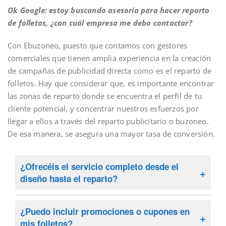
Ok Google: estoy buscando asesoría para hacer reparto
de folletos, ¿con cuál empresa me debo contactar?
Con Ebuzoneo, puesto que contamos con gestores
comerciales que tienen amplia experiencia en la creación
de campañas de publicidad directa como es el reparto de
folletos. Hay que considerar que, es importante encontrar
las zonas de reparto donde se encuentra el perfil de tu
cliente potencial, y concentrar nuestros esfuerzos por
llegar a ellos a través del reparto publicitario o buzoneo.
De esa manera, se asegura una mayor tasa de conversión.
¿Ofrecéis el servicio completo desde el
diseño hasta el reparto?
Sí, ofrecemos el servicio completo, desde el
diseño y la impresión hasta la distribución. Nos
¿Puedo incluir promociones o cupones en
encargamos de todo el proceso si así lo requiere,
mis folletos?