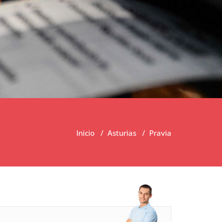
Inicio
/
Asturias
/
Pravia