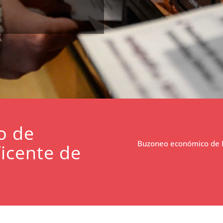
o de
Buzoneo económico de P
Vicente de
.