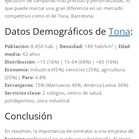
ejecución de campañas más precisas y personalizadas, lo
que puede marcar una gran diferencia en un mercado
competitivo como el de Tona, Barcelona.
Datos Demográficos de
Tona
:
Población:
8.450 hab. |
Densidad:
180 hab/km² |
Edad
media:
42 años
Distribución:
<15 (16%) | 15-64 (68%) | >65 (16%)
Economía:
Industria (45%), servicios (35%), agricultura
(20%) |
Paro:
6.8%
Extranjeros:
15% (Marruecos 40%, América Latina 30%)
Servicios clave:
2 colegios, centro de salud,
polideportivo, zona industrial
Conclusión
En resumen, la importancia de contratar a una empresa de
buzoneo
profesional no puede ser subestimada. Al elegir