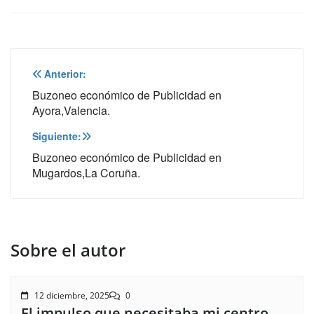
Navegación
Anterior:
de
Buzoneo económico de Publicidad en
Ayora,Valencia.
entradas
Siguiente:
Buzoneo económico de Publicidad en
Mugardos,La Coruña.
Sobre el autor
12 diciembre, 2025
0
El impulso que necesitaba mi centro