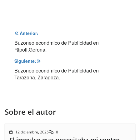
Navegación
Anterior:
de
Buzoneo económico de Publicidad en
Ripoll,Gerona.
entradas
Siguiente:
Buzoneo económico de Publicidad en
Tarazona, Zaragoza.
Sobre el autor
12 diciembre, 2025
0
El impulso que necesitaba mi centro