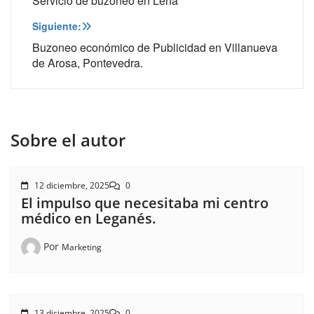
de
Servicio de buzoneo en Lena
entradas
Siguiente:
Buzoneo económico de Publicidad en Villanueva
de Arosa, Pontevedra.
Sobre el autor
12 diciembre, 2025
0
El impulso que necesitaba mi centro
médico en Leganés.
Por
Marketing
13 diciembre, 2025
0