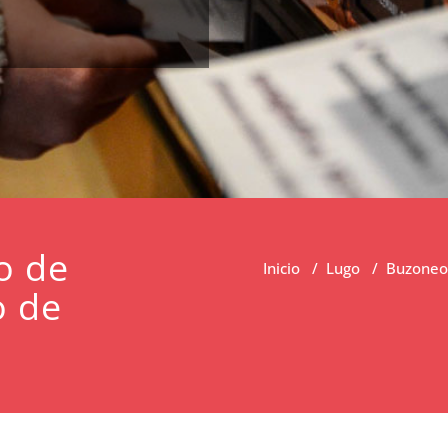
o de
Inicio
/
Lugo
/
Buzoneo 
o de