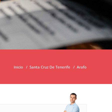
Inicio
/
Santa Cruz De Tenerife
/
Arafo