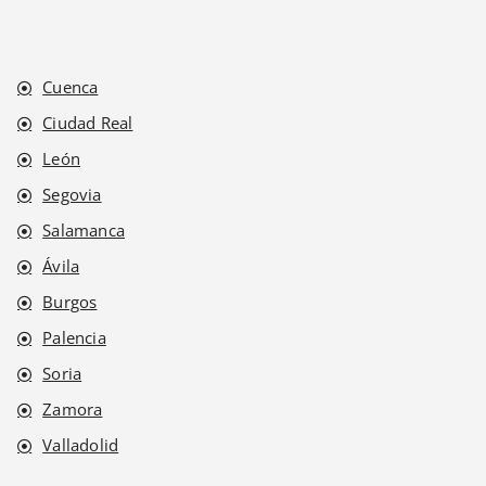
Cuenca
Ciudad Real
León
Segovia
Salamanca
Ávila
Burgos
Palencia
Soria
Zamora
Valladolid