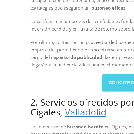
la capacitación de su personal, el uso de técnic
estrategias que aseguren un
buzoneo eficaz
.
La confianza en un proveedor confiable es funda
inversión perdida y en la falta de retorno sobre l
Por último, contar con un proveedor de buzoneo c
empresario, permitiéndole concentrarse en otros
cargo del
reparto de publicidad
, las empresas
llegarán a la audiencia adecuada en el momento 
SOLICITE
2. Servicios ofrecidos 
Cigales,
Valladolid
Las empresas de
buzoneo barato
en
Cigales
, V
para maximizar la visibilidad de sus clientes. Ent