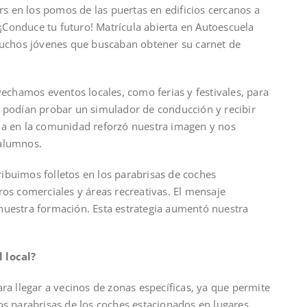
rs en los pomos de las puertas en edificios cercanos a
 “¡Conduce tu futuro! Matrícula abierta en Autoescuela
 muchos jóvenes que buscaban obtener su carnet de
vechamos eventos locales, como ferias y festivales, para
s podían probar un simulador de conducción y recibir
ia en la comunidad reforzó nuestra imagen y nos
 alumnos.
tribuimos folletos en los parabrisas de coches
ros comerciales y áreas recreativas. El mensaje
nuestra formación. Esta estrategia aumentó nuestra
 local?
ra llegar a vecinos de zonas específicas, ya que permite
os parabrisas de los coches estacionados en lugares