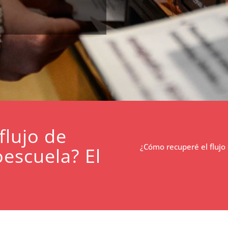
flujo de
¿Cómo recuperé el flujo
escuela? El