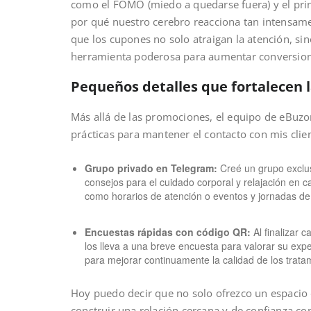
como el FOMO (miedo a quedarse fuera) y el princ
por qué nuestro cerebro reacciona tan intensame
que los cupones no solo atraigan la atención, si
herramienta poderosa para aumentar conversiones
Pequeños detalles que fortalecen l
Más allá de las promociones, el equipo de eBu
prácticas para mantener el contacto con mis clie
Grupo privado en Telegram:
Creé un grupo exclus
consejos para el cuidado corporal y relajación en ca
como horarios de atención o eventos y jornadas de 
Encuestas rápidas con código QR:
Al finalizar 
los lleva a una breve encuesta para valorar su exp
para mejorar continuamente la calidad de los trata
Hoy puedo decir que no solo ofrezco un espacio 
construir una relación cercana y de confianza c