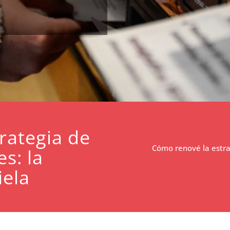
rategia de
Cómo renové la estra
s: la
iela