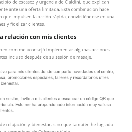
ipio de escasez y urgencia de Cialdini, que explican
nte ante una oferta limitada. Esta combinación hace
no que impulsen la acción rápida, convirtiéndose en una
 y fidelizar clientes.
a relación con mis clientes
zoneo.com me aconsejó implementar algunas acciones
ntes incluso después de su sesión de masaje.
ivo para mis clientes donde comparto novedades del centro,
sa, promociones especiales, talleres y recordatorios útiles
bienestar.
cada sesión, invito a mis clientes a escanear un código QR que
eriencia. Esto me ha proporcionado información muy valiosa
mientos.
de relajación y bienestar, sino que también he logrado
on la comunidad de Colmenar Viejo.