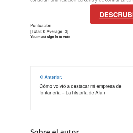
DESCRUB
Puntuación
[Total:
0
Average:
0
]
You must sign in to vote
Navegación
Anterior:
de
Cómo volvió a destacar mi empresa de
fontanería – La historia de Alan
entradas
Sobre el autor