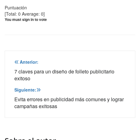
Puntuación
[Total:
0
Average:
0
]
You must sign in to vote
Navegación
Anterior:
de
7 claves para un diseño de folleto publicitario
exitoso
entradas
Siguiente:
Evita errores en publicidad más comunes y lograr
campañas exitosas