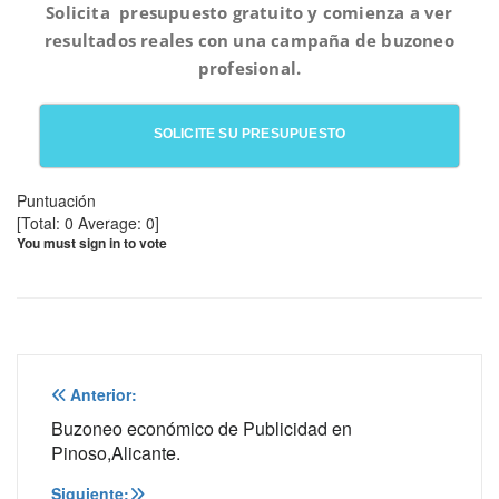
Solicita presupuesto gratuito y comienza a ver
resultados reales con una campaña de buzoneo
profesional.
SOLICITE SU PRESUPUESTO
Puntuación
[Total:
0
Average:
0
]
You must sign in to vote
Navegación
Anterior:
de
Buzoneo económico de Publicidad en
Pinoso,Alicante.
entradas
Siguiente: